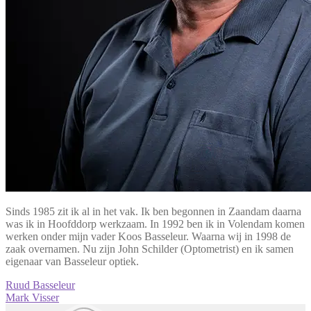
Sinds 1985 zit ik al in het vak. Ik ben begonnen in Zaandam daarna
was ik in Hoofddorp werkzaam. In 1992 ben ik in Volendam komen
werken onder mijn vader Koos Basseleur. Waarna wij in 1998 de
zaak overnamen. Nu zijn John Schilder (Optometrist) en ik samen
eigenaar van Basseleur optiek.
Bericht
Vorig
Ruud Basseleur
bericht:
Volgend
Mark Visser
navigatie
bericht: